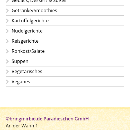
Gebäck, Dessert & Süßes
Getränke/Smoothies
Kartoffelgerichte
Nudelgerichte
Reisgerichte
Rohkost/Salate
Suppen
Vegetarisches
Veganes
©bringmirbio.de Paradieschen GmbH
An der Wann 1