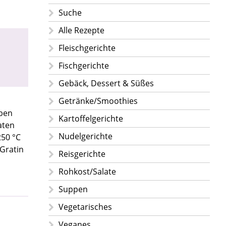
Suche
Alle Rezepte
Fleischgerichte
Fischgerichte
Gebäck, Dessert & Süßes
Getränke/Smoothies
iben
Kartoffelgerichte
aten
Nudelgerichte
250 °C
 Gratin
Reisgerichte
Rohkost/Salate
Suppen
Vegetarisches
Veganes