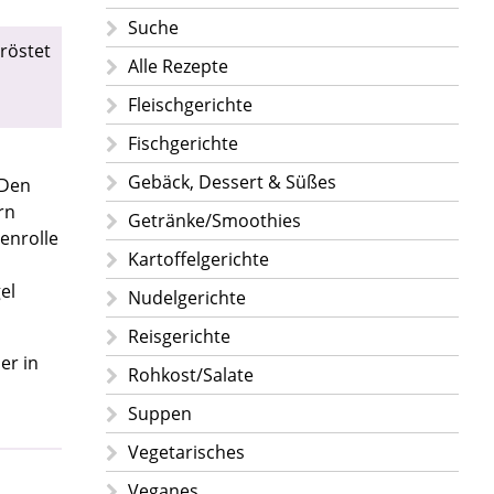
Suche
eröstet
Alle Rezepte
Fleischgerichte
Fischgerichte
Gebäck, Dessert & Süßes
 Den
rn
Getränke/Smoothies
enrolle
Kartoffelgerichte
el
Nudelgerichte
Reisgerichte
er in
Rohkost/Salate
Suppen
Vegetarisches
Veganes